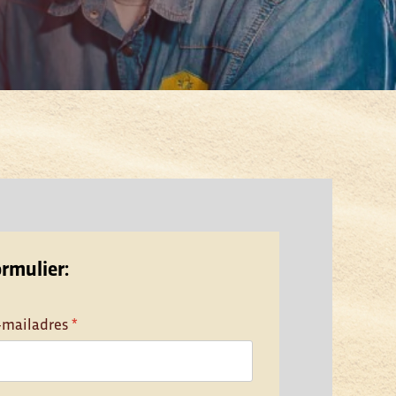
ormulier:
-mailadres
*