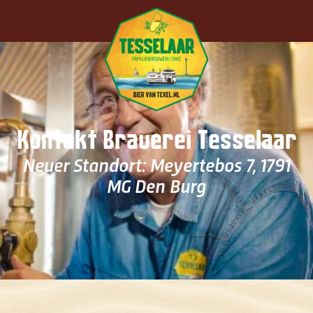
Zum Hauptinhalt springen
Kontakt Brauerei Tesselaar
Neuer Standort: Meyertebos 7, 1791
MG Den Burg