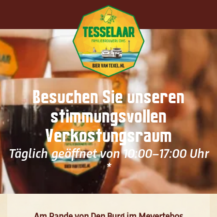
Zum Hauptinhalt springen
Besuchen Sie unseren
stimmungsvollen
Verkostungsraum
Täglich geöffnet von 10:00–17:00 Uhr
*
Am Rande von Den Burg im Meyertebos