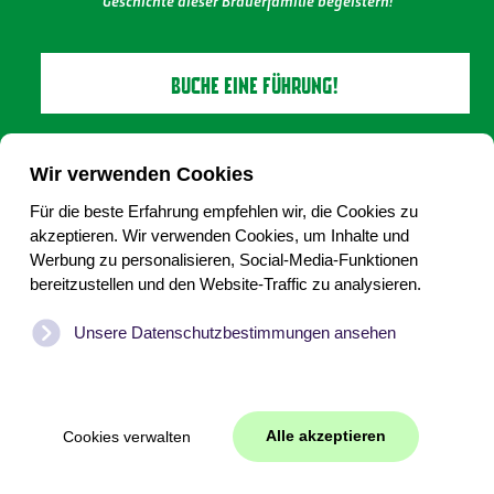
Geschichte dieser Brauerfamilie begeistern!
BUCHE EINE FÜHRUNG!
Wir verwenden Cookies
Für die beste Erfahrung empfehlen wir, die Cookies zu
akzeptieren. Wir verwenden Cookies, um Inhalte und
Werbung zu personalisieren, Social-Media-Funktionen
Keine 18, kein Alkohol
bereitzustellen und den Website-Traffic zu analysieren.
Cookies beheren
Unsere Datenschutzbestimmungen ansehen
©
2026
biervantexel.nl
WEB
JONGENS
|
Content
2017-
Alle akzeptieren
Cookies verwalten