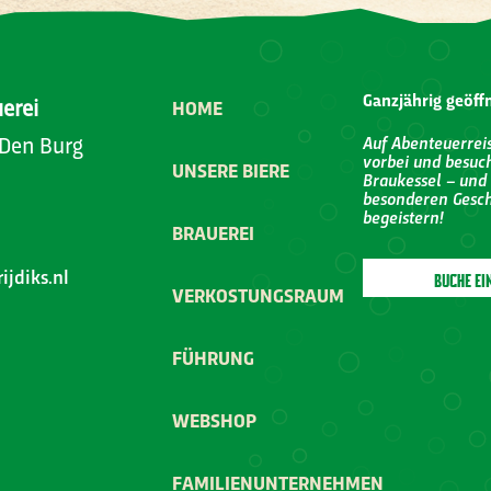
Ganzjährig geöff
uerei
HOME
 Den Burg
Auf Abenteuerrei
vorbei und besuc
UNSERE BIERE
Braukessel – und 
besonderen Gesch
begeistern!
BRAUEREI
jdiks.nl
BUCHE EI
VERKOSTUNGSRAUM
FÜHRUNG
WEBSHOP
FAMILIENUNTERNEHMEN