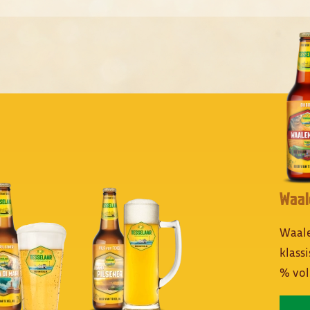
Waal
Waale
klass
% vol