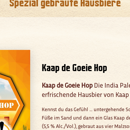
Spezial gebraute Hausbiere
Kaap de Goeie Hop
Kaap de Goeie Hop
Die India Pale
erfrischende Hausbier von Kaap
Kennst du das Gefühl … untergehende S
Füße im Sand und dann ein Glas Kaap de
(5,5 % Alc./Vol.), gebraut aus vier Malz