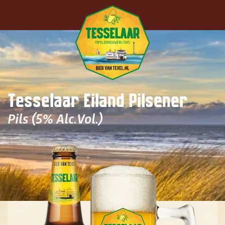
Terug naar hoofdinhoud
Tesselaar Eiland Pilsener
Pils (5% Alc.Vol.)