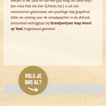
voetjes in het zand en dan een glas Kaap de Goeie Hop?
Een India Pale Ale bier (5,5%Alc.Vol.) is uit vier
moutsoorten gebrouwen, een prachtige hop grapefruit
bitter als streling voor de smaakpapillen in de afdronk.
Uitsluitend verkrijgbaar bij
Strandpaviljoen
Kaap Noord
op Texel
. Ongestoord genieten!