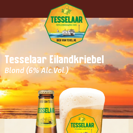
Terug naar hoofdinhoud
Tesselaar Eilandkriebel
Blond (6% Alc.Vol.)