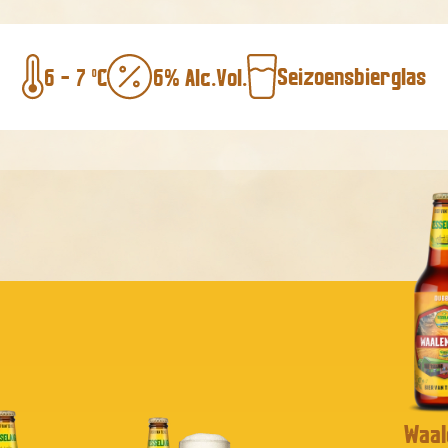
Seizoensbierglas
6 - 7 ºC
6% Alc.Vol.
Waal