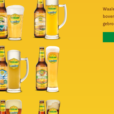
Waale
boven
gebro