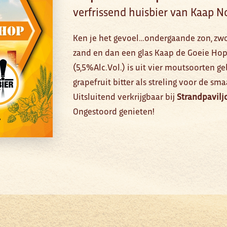
verfrissend huisbier van Kaap N
Ken je het gevoel…ondergaande zon, zwo
zand en dan een glas Kaap de Goeie Hop?
(5,5%Alc.Vol.) is uit vier moutsoorten 
grapefruit bitter als streling voor de sm
Uitsluitend verkrijgbaar bij
Strandpavilj
Ongestoord genieten!