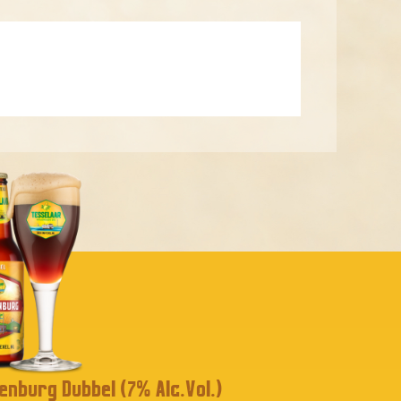
enburg Dubbel (7% Alc.Vol.)