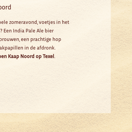
oord
ele zomeravond, voetjes in het
 Een India Pale Ale bier
gebrouwen, een prachtige hop
aakpapillen in de afdronk.
oen
Kaap Noord op Texel
.