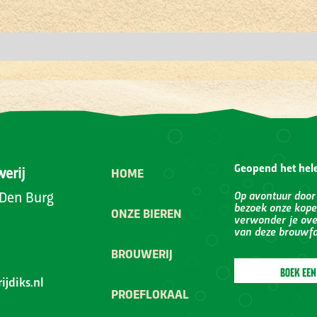
Geopend het hele
werij
HOME
 Den Burg
Op avontuur door
bezoek onze kope
ONZE BIEREN
verwonder je ove
van deze brouwfa
BROUWERIJ
BOEK EEN
jdiks.nl
PROEFLOKAAL